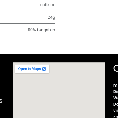
Bull's DE
24g
90% tungsten
m
D
W
s
D
vr
z