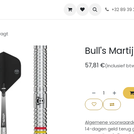
Contact
Diskia
Evenementen
+32 89 39 
Dragt
Bull's Marti
57,81
€
(Inclusief bt
Algemene voorwaard
14-dagen geld terug 