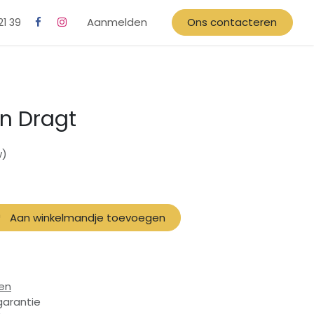
Aanmelden
Ons contacteren
21 39
jn Dragt
w)
Aan winkelmandje toevoegen
en
garantie