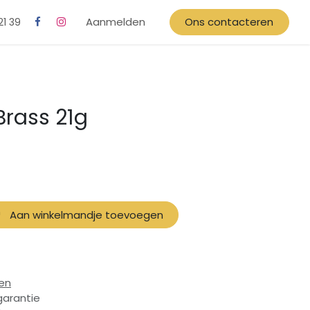
Aanmelden
Ons contacteren
21 39
 Brass 21g
)
Aan winkelmandje toevoegen
en
garantie