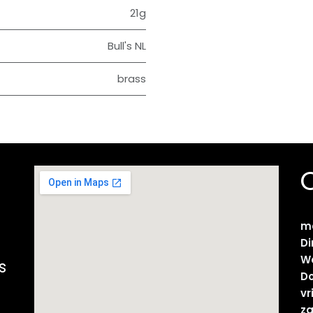
21g
Bull's NL
brass
m
D
W
s
D
vr
z