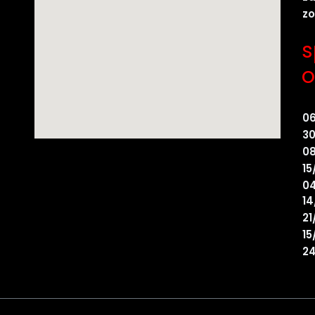
z
s
o
0
30
08
15
04
14
21
15
24