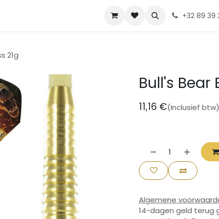
Contact
Diskia
Evenementen
+32 89 39 
ss 21g
Bull's Bear
11,16
€
(Inclusief btw
Algemene voorwaard
14-dagen geld terug 