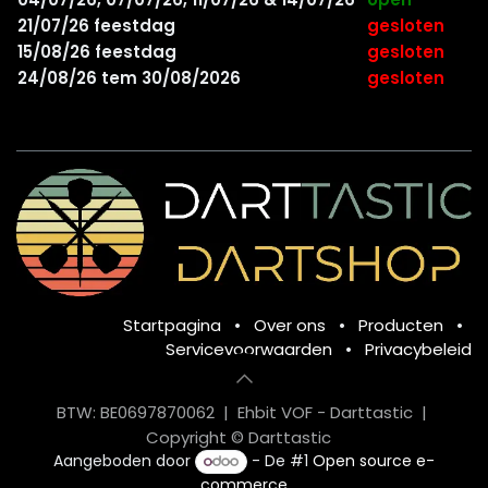
21/07/26 feestdag
gesloten
15/08/26 feestdag
gesloten
24/08/26 tem 30/08/2026
gesloten
Startpagina
•
Over ons
•
Producten
•
Servicevoorwaarden
•
Privacybeleid
BTW: BE0697870062 | Ehbit VOF - Darttastic |
Copyright © Darttastic
Aangeboden door
- De #1
Open source e-
commerce