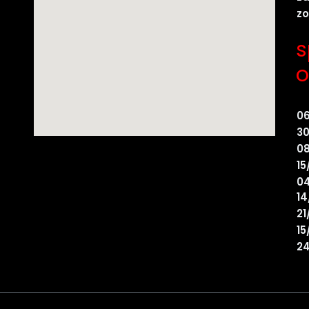
z
s
o
0
30
08
15
04
14
21
15
24