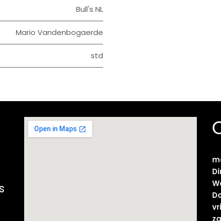
Bull's NL
Mario Vandenbogaerde
std
m
D
W
s
D
vr
z