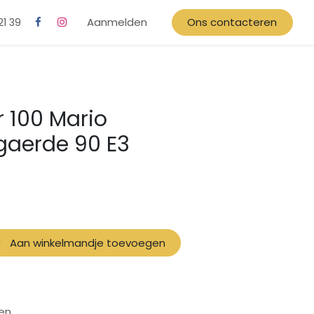
Aanmelden
Ons contacteren
21 39
er 100 Mario
aerde 90 E3
Aan winkelmandje toevoegen
en