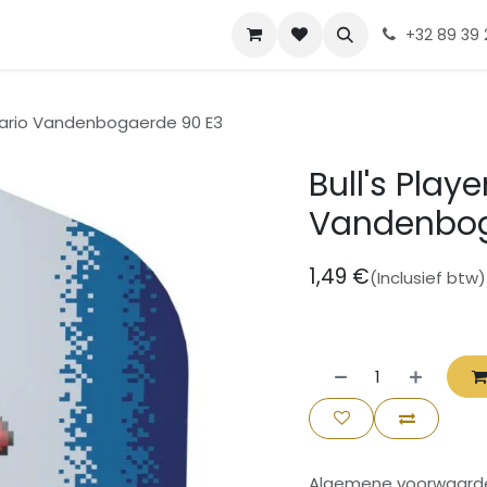
Contact
Diskia
+32 89 39 
0 Mario Vandenbogaerde 90 E3
Bull's Play
Vandenbog
1,49
€
(Inclusief btw)
Algemene voorwaard