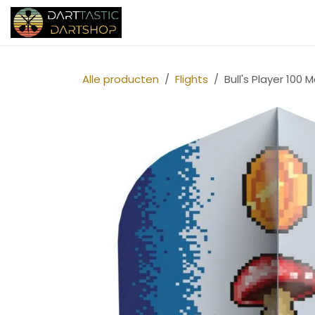
Overslaan naar inhoud
Startpagina
Shop
Over ons
Alle producten
Flights
Bull's Player 10