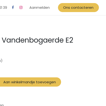
Aanmelden
Ons contacteren
21 39
io Vandenbogaerde E2
w)
Aan winkelmandje toevoegen
en