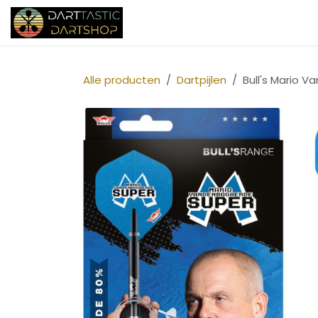
Overslaan naar inhoud
Startpagina
Shop
Over ons
Alle producten
Dartpijlen
Bull's Mario 