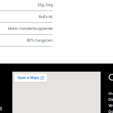
22g
,
24g
Bull's NL
Mario Vandenbogaerde
80% tungsten
m
D
W
s
D