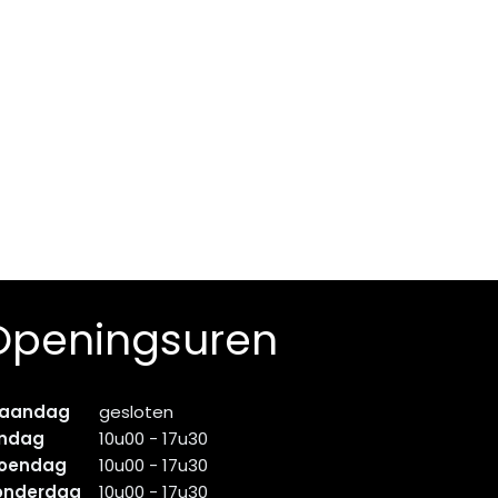
Openingsuren
aandag
gesloten
indag
10u00 - 17u30
oendag
10u00 - 17u30
onderdag
10u00 - 17u30