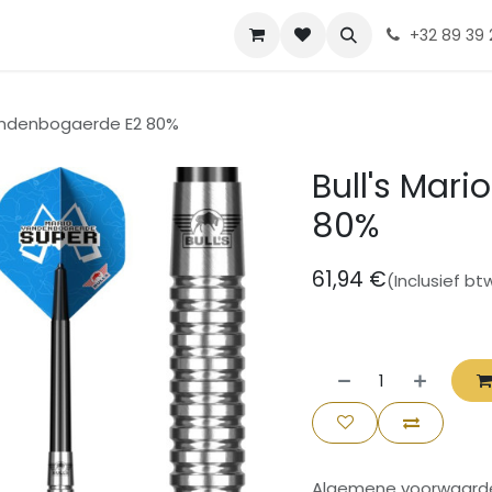
Contact
Diskia
+32 89 39 
Vandenbogaerde E2 80%
Bull's Mar
80%
61,94
€
(Inclusief bt
Algemene voorwaard