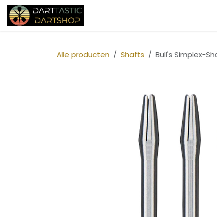
Overslaan naar inhoud
Startpagina
Shop
Over ons
Alle producten
Shafts
Bull's Simplex-Sh