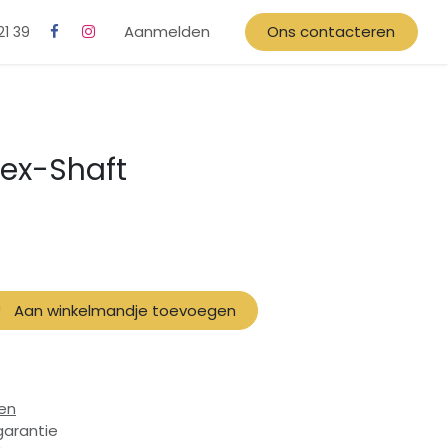
Aanmelden
Ons contacteren
21 39
lex-Shaft
Aan winkelmandje toevoegen
en
garantie