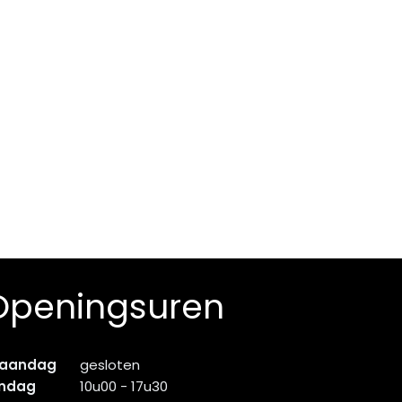
Openingsuren
aandag
gesloten
indag
10u00 - 17u30