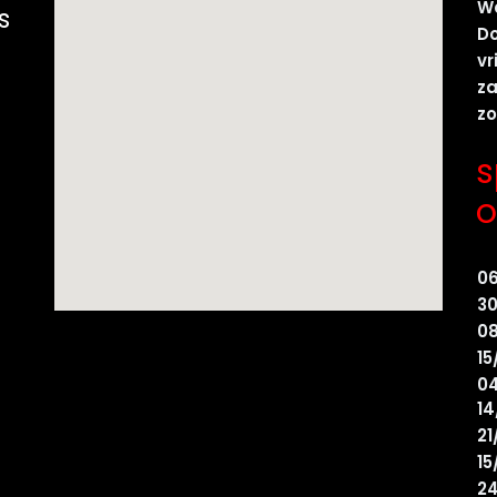
W
s
D
vr
z
z
s
o
0
30
08
15
04
14
21
15
24