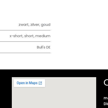
zwart
,
zilver
,
goud
x-short
,
short
,
medium
Bull's DE
m
D