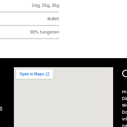
24g
,
25g
,
26g
Bullet
90% tungsten
m
D
W
s
D
vr
z