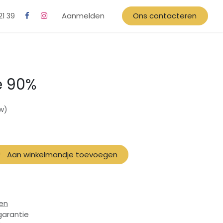
Aanmelden
Ons contacteren
21 39
e 90%
tw)
Aan winkelmandje toevoegen
en
garantie