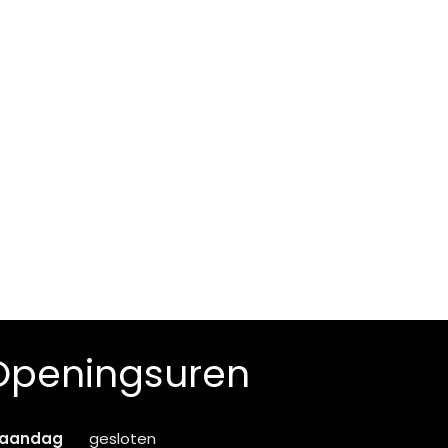
Openingsuren
aandag
gesloten