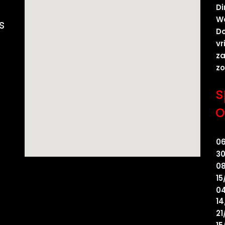
D
W
s
D
vr
z
z
s
o
0
30
08
15
04
14
21