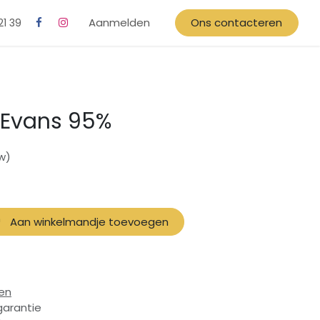
Aanmelden
Ons contacteren
21 39
y Evans 95%
tw)
Aan winkelmandje toevoegen
en
garantie