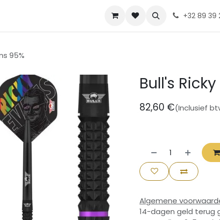
Contact
Diskia
+32 89 39 
vans 95%
Bull's Rick
82,60
€
(Inclusief b
Algemene voorwaard
14-dagen geld terug 