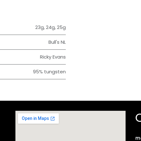
23g
,
24g
,
25g
Bull's NL
Ricky Evans
95% tungsten
m