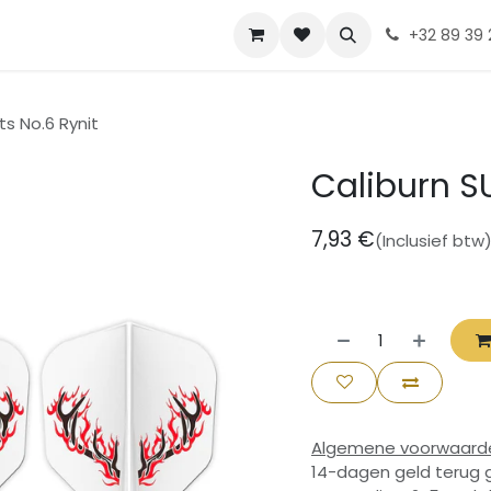
Contact
Diskia
+32 89 39 
ts No.6 Rynit
Caliburn SU
7,93
€
(Inclusief btw
Algemene voorwaard
14-dagen geld terug 