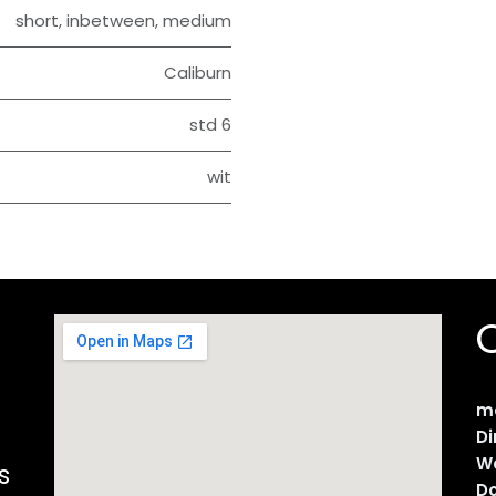
short
,
inbetween
,
medium
Caliburn
std 6
wit
m
D
W
s
D