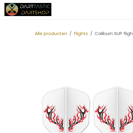
Overslaan naar inhoud
Startpagina
Shop
Over ons
Alle producten
Flights
Caliburn SUP fligh