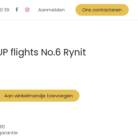
Aanmelden
Ons contacteren
21 39
P flights No.6 Rynit
)
Aan winkelmandje toevoegen
en
garantie