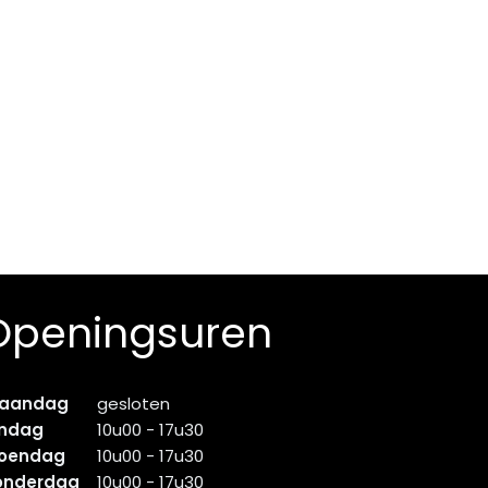
Openingsuren
aandag
gesloten
indag
10u00 - 17u30
oendag
10u00 - 17u30
onderdag
10u00 - 17u30