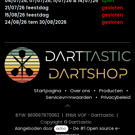
04/07/26, 07/07/26, 11/07/26 & 14/07/26
open
21/07/26 feestdag
gesloten
15/08/26 feestdag
gesloten
24/08/26 tem 30/08/2026
gesloten
Startpagina
•
Over ons
•
Producten
•
Servicevoorwaarden
•
Privacybeleid
BTW: BE0697870062 | Ehbit VOF - Darttastic |
Copyright © Darttastic
Aangeboden door
- De #1
Open source e-