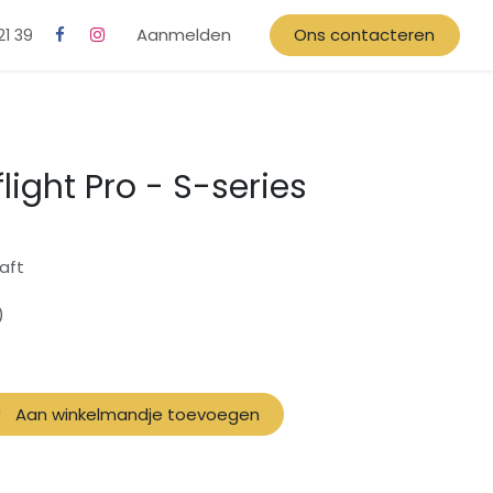
Aanmelden
Ons contacteren
21 39
light Pro - S-series
aft
)
Aan winkelmandje toevoegen