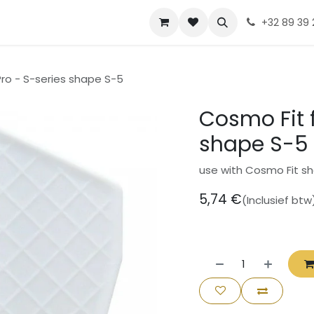
Contact
Diskia
+32 89 39 
Pro - S-series shape S-5
Cosmo Fit f
shape S-5
use with Cosmo Fit sh
5,74
€
(Inclusief btw