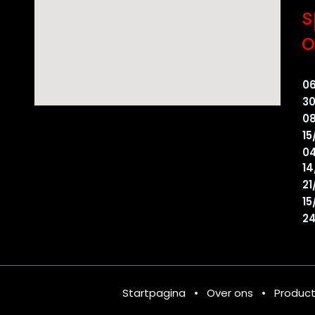
s
o
0
30
08
15
04
14
21
15
24
Startpagina
•
Over ons
•
Produc