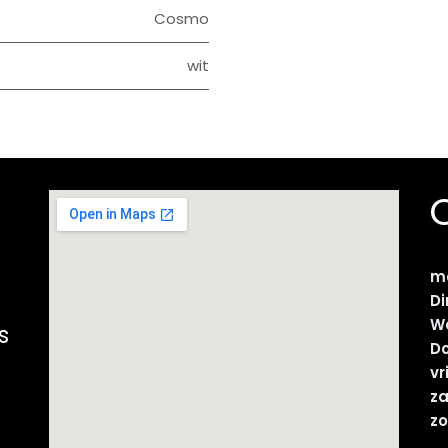
Cosmo
wit
m
D
W
s
D
vr
z
z