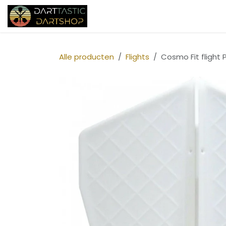
Overslaan naar inhoud
Startpagina
Shop
Over ons
Alle producten
Flights
Cosmo Fit flight 