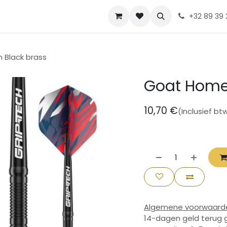
Contact
Diskia
+32 89 39 
 Black brass
Goat Home
10,70
€
(Inclusief bt
Algemene voorwaard
14-dagen geld terug 