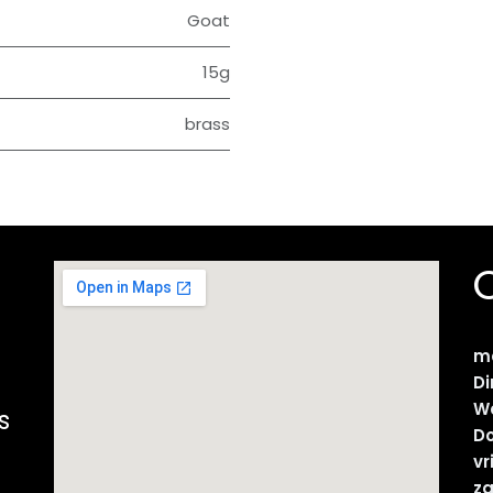
Goat
15g
brass
m
D
W
s
D
vr
z