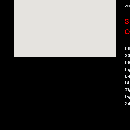
z
s
o
0
30
08
15
04
14
21
15
24