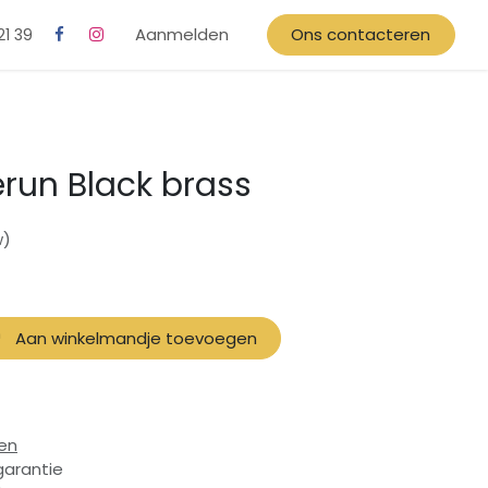
Aanmelden
Ons contacteren
21 39
run Black brass
w)
Aan winkelmandje toevoegen
en
garantie