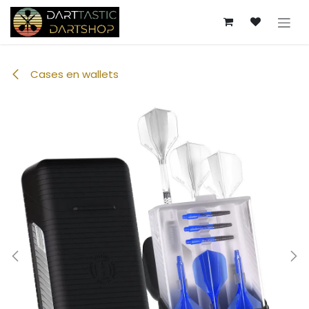
Overslaan naar inhoud
Cases en wallets